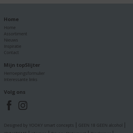
Home
Home
Assortiment
Nieuws
Inspiratie
Contact
Mijn topSlijter
Herroepingsformulier
Interessante links
Volg ons
F
I
a
n
Designed by YOOKY smart concepts
GEEN 18 GEEN alcohol