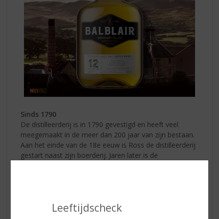
Sinds 1790
De distilleerderij is in 1790 gevestigd en heeft veel
meegemaakt in de meer dan 200 jaar van zijn bestaan.
Aan het einde van de 18e eeuw is Ross de distilleerderij
gestart naast zijn boerderij. Jaren later is de
distilleerderij verplaatst om direct aan de spoorlijn te
zijn gevestigd die vanaf Inverness door de Highlands
werd aangelegd.
Leeftijdscheck
Balblair hedendaags
In de jaren daarna is er veel geïnvesteerd in de