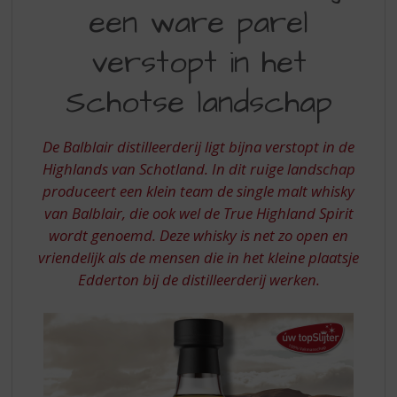
S
een ware parel
EEN
p
r
WARE
verstopt in het
i
PAREL
n
Schotse landschap
VERSTOPT
g
n
IN
a
De Balblair distilleerderij ligt bijna verstopt in de
HET
a
Highlands van Schotland. In dit ruige landschap
r
SCHOTSE
d
produceert een klein team de single malt whisky
LANDSCHAP
e
van Balblair, die ook wel de True Highland Spirit
n
wordt genoemd. Deze whisky is net zo open en
a
vriendelijk als de mensen die in het kleine plaatsje
v
Edderton bij de distilleerderij werken.
i
g
a
t
i
e