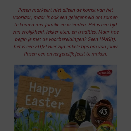
S
VAN
p
Pasen markeert niet alleen de komst van het
EEN
r
voorjaar, maar is ook een gelegenheid om samen
PAASBRUNCH
i
te komen met familie en vrienden. Het is een tijd
n
van vrolijkheid, lekker eten, en tradities. Maar hoe
g
n
begin je met de voorbereidingen? Geen HAAS(t),
a
het is een EITJE! Hier zijn enkele tips om van jouw
a
Pasen een onvergetelijk feest te maken.
r
d
e
n
a
v
i
g
a
t
i
e