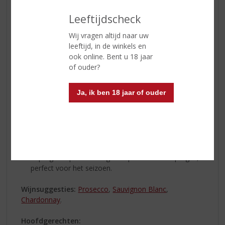
Leeftijdscheck
Wij vragen altijd naar uw
Smakelijk Pasen
leeftijd, in de winkels en
Lekker eten is een belangrijk onderdeel van Pasen. Hier
ook online. Bent u 18 jaar
zijn enkele ideeën voor een smakelijk Paasmenu:
of ouder?
Voorgerechten:
Ja, ik ben 18 jaar of ouder
Paasbrood: Een traditioneel, rijkgevuld zoet brood.
Vaak als paasstol verkocht met rozijnen, krenten en
amandelspijs. Lekker met roomboter!
Gevulde Eieren: Klassieke gevulde eieren met een
twist, zoals avocadovulling of gerookte zalm.
Aspergesoep: Een romige soep van verse asperges,
perfect voor het seizoen.
Wijnsuggesties:
Prosecco
,
Sauvignon Blanc
,
Chardonnay
.
Hoofdgerechten: