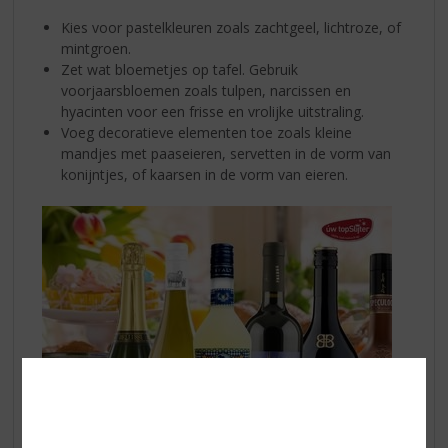
Kies voor pastelkleuren zoals zachtgeel, lichtroze, of
mintgroen.
Zet wat bloemetjes op tafel. Gebruik
voorjaarsbloemen zoals tulpen, narcissen en
hyacinten voor een frisse en vrolijke uitstraling.
Voeg decoratieve elementen toe zoals kleine
mandjes met paaseieren, servetten in de vorm van
konijntjes, of kaarsen in de vorm van eieren.