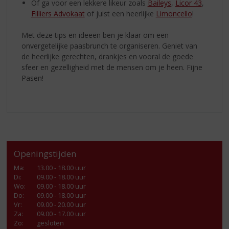
Of ga voor een lekkere likeur zoals
Baileys
,
Licor 43
,
Filliers Advokaat
of juist een heerlijke
Limoncello
!
Met deze tips en ideeën ben je klaar om een
onvergetelijke paasbrunch te organiseren. Geniet van
de heerlijke gerechten, drankjes en vooral de goede
sfeer en gezelligheid met de mensen om je heen. Fijne
Pasen!
Openingstijden
Ma
:
13.00 - 18.00 uur
Di
:
09.00 - 18.00 uur
Wo
:
09.00 - 18.00 uur
Do
:
09.00 - 18.00 uur
Vr
:
09.00 - 20.00 uur
Za
:
09.00 - 17.00 uur
Zo:
gesloten