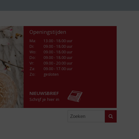
Openingstijden
Ma
:
13.00 - 18.00 uur
Di
:
09.00 - 18.00 uur
Wo
:
09.00 - 18.00 uur
Do
:
09.00 - 18.00 uur
Vr
:
09.00 - 20.00 uur
Za
:
09.00 - 17.00 uur
Zo:
gesloten
NIEUWSBRIEF
Schrijf je hier in
Zoeken