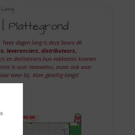
Living
| Plattegrond
 Twee dagen lang is deze beurs dé
s, leveranciers, distributeurs,
s en deelnemers hun vakkennis kunnen
uimte is voor innovaties, maar ook voor
jaar weer bij. Kom gezellig langs!
18