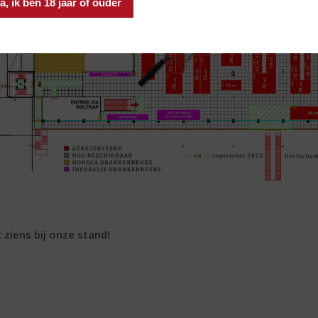
a, ik ben 18 jaar of ouder
 ziens bij onze stand!