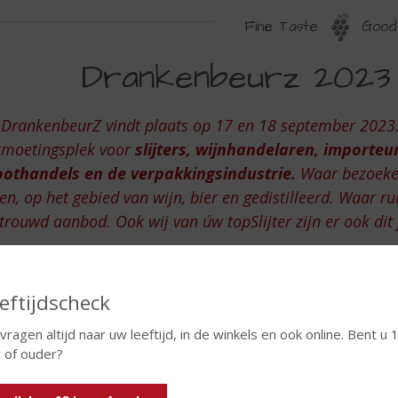
Fine Taste
Good 
RANKENBEURZ
Drankenbeurz 2023 
023
 DrankenbeurZ vindt plaats op 17 en 18 september 2023.
tmoetingsplek voor
slijters, wijnhandelaren, importeur
oothandels en de verpakkingsindustrie.
Waar bezoeker
en, op het gebied van wijn, bier en gedistilleerd. Waar r
trouwd aanbod. Ook wij van úw topSlijter zijn er ook dit 
ttegrond Drankenbeurz -
stand 1107 úw topSlijter
eftijdscheck
 vragen altijd naar uw leeftijd, in de winkels en ook online. Bent u 
r of ouder?