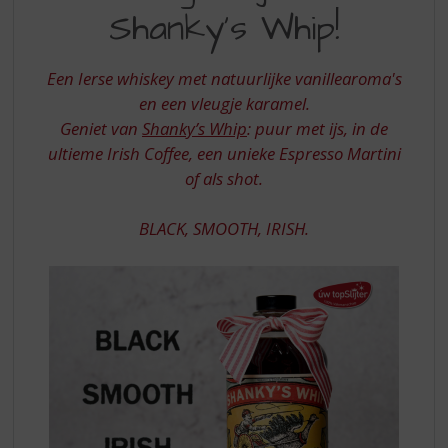
S
ONVERGETELIJK
Shanky’s Whip!
p
MET
r
SHANKY
i
Een Ierse whiskey met natuurlijke vanillearoma's
n
S
en een vleugje karamel.
g
Geniet van
Shanky’s Whip
: puur met ijs, in de
WHIP
n
a
ultieme Irish Coffee, een unieke Espresso Martini
a
of als shot.
r
d
BLACK, SMOOTH, IRISH.
e
n
a
v
i
g
a
t
i
e