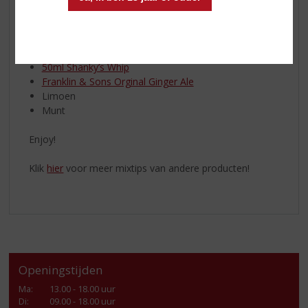
CARAMEL, VANILLA & CREAM FLAVOURS
Perfect Serve:
50ml Shanky’s Whip
Franklin & Sons Orginal Ginger Ale
Limoen
Munt
Enjoy!
Klik
hier
voor meer mixtips van andere producten!
Openingstijden
Ma
:
13.00 - 18.00 uur
Di
:
09.00 - 18.00 uur