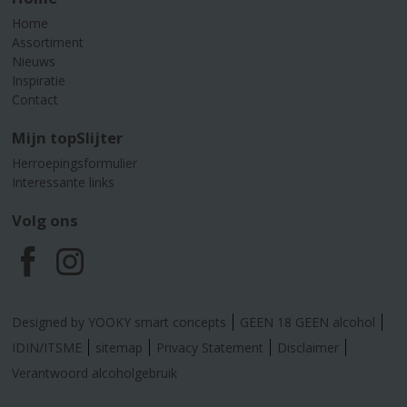
Home
Assortiment
Nieuws
Inspiratie
Contact
Mijn topSlijter
Herroepingsformulier
Interessante links
Volg ons
F
I
a
n
Designed by YOOKY smart concepts
GEEN 18 GEEN alcohol
c
s
IDIN/ITSME
sitemap
Privacy Statement
Disclaimer
Verantwoord alcoholgebruik
e
t