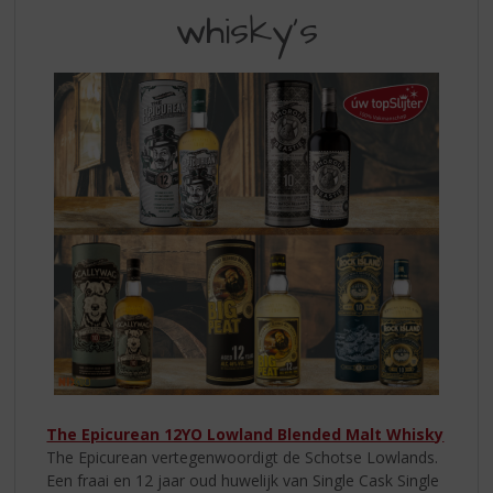
S
U
whisky’s
p
MET
r
MOOIE
i
n
WHISKYS
g
n
a
a
r
d
e
n
a
v
i
g
a
t
The Epicurean 12YO Lowland Blended Malt Whisky
i
The Epicurean vertegenwoordigt de Schotse Lowlands.
e
Een fraai en 12 jaar oud huwelijk van Single Cask Single