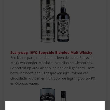
Scallywag 10YO Speyside Blended Malt Whisky
Een kleine partij met daarin alleen de beste Speyside
Malts waaronder Mortlach, Macallan en Glenrothes.
Gebotteld op 46% alcohol en non-chill gefilterd. Deze
botteling heeft een uitgesproken rijke invloed van
chocolade, kruiden en fruit door de lagering op op PX
en Oloroso vaten.