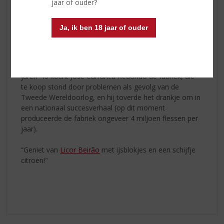
jaar of ouder?
als geneesmiddel, bleef de drank in productie in een
kleine fabriek.
Ja, ik ben 18 jaar of ouder
De amberkleurige drank deed in 1929 mee aan een
wedstrijd waar het een gouden medaille won. Hier
kreeg het ook de naam Beirão, wat ‘uit Beira’ betekent,
naar de regio waar de wedstrijd werd gehouden. In de
jaren ’40 kocht José Carranca Redondo de fabriek, die
te koop stond door problemen als gevolg van de
Tweede Wereldoorlog, en hij toverde het drankje om in
een nationaal succesverhaal (op dit moment
produceerde de fabriek ongeveer 4 miljoen flessen per
jaar).
“Geniet van
Licor Beirão
met ijsblokjes en een schijfje
citroen!"