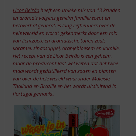
S
PORTUGAL
p
Licor Beirão
heeft een unieke mix van 13 kruiden
MET
r
en aroma's volgens geheim familierecept en
LICOR
i
betovert al generaties lang liefhebbers over de
n
BEIRAO
hele wereld en wordt gekenmerkt door een mix
g
n
van lichtzoete en aromatische tonen zoals
a
karamel, sinaasappel, oranjebloesem en kamille.
a
Het recept van de Licor Beirão is een geheim,
r
maar de producent laat wel weten dat het twee
d
maal wordt gedistilleerd van zaden en planten
e
n
van over de hele wereld waaronder Maleisië,
a
Thailand en Brazilië en het wordt uitsluitend in
v
Portugal gemaakt.
i
g
a
t
i
e