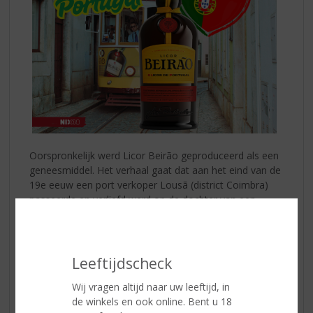
Oorspronkelijk werd Licor Beirão geproduceerd als een
geneesmiddel. Het verhaal gaat dat aan het eind van de
19e eeuw een port verkoper Lousã (district Coimbra)
passeerde en verliefd werd op de dochter van een
apotheker. Uiteindelijk trouwen ze en namen ze de
apotheek over. In deze apotheek verkochten ze,
afgezien van de gebruikelijke geneesmiddelen,
“natuurlijke likeuren” die werden gemaakt met geheime
Leeftijdscheck
oude formules. Ze beweerden dat het hét tegengif was
Wij vragen altijd naar uw leeftijd, in
tegen maagpijn. Enkele tientallen jaren later, toen
de winkels en ook online. Bent u 18
alcoholische dranken niet meer gekwalificeerd werden