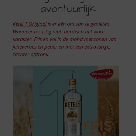
S
EIGENZINNIG
avontuurlijk
p
EN
r
AVONTUURLIJK
i
Ketel 1 Original
is er één om van te genieten.
n
Wanneer u rustig nipt, ontdek u het ware
g
karakter. Fris en vol in de mond met tonen van
n
a
jeneverbes en peper en met een extra lange,
a
zachter afdronk.
r
d
e
n
a
v
i
g
a
t
i
e