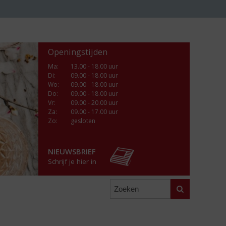
Openingstijden
Ma
:
13.00 - 18.00 uur
Di
:
09.00 - 18.00 uur
Wo
:
09.00 - 18.00 uur
Do
:
09.00 - 18.00 uur
Vr
:
09.00 - 20.00 uur
Za
:
09.00 - 17.00 uur
Zo:
gesloten
NIEUWSBRIEF
Schrijf je hier in
Zoeken