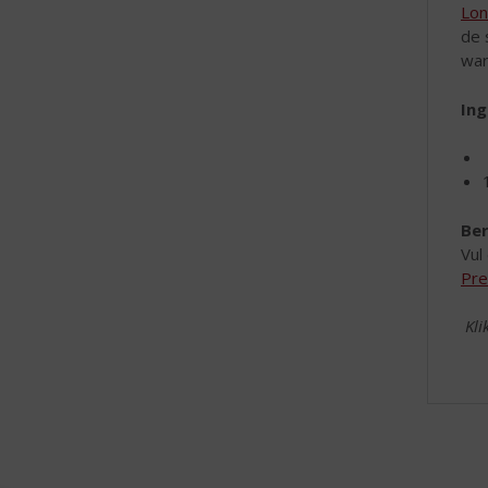
Lon
de 
war
Ing
Ber
Vul
Pre
Kli