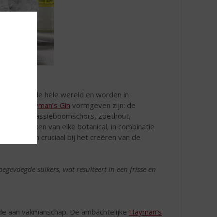
u
g van over de hele wereld en worden in
cals die
Hayman’s Gin
vormgeven zijn: de
el, kaneel, kassieboomschors, zoethout,
rakteristieken van elke botanical, in combinatie
proces, zijn cruciaal bij het creëren van de
egevoegde suikers, wat resulteert in een frisse en
 ode aan vakmanschap. De ambachtelijke
Hayman’s