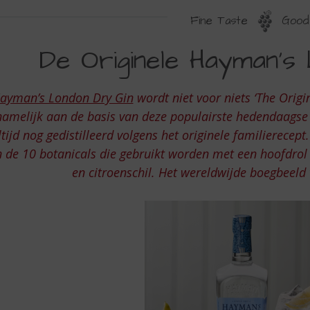
Fine Taste
Good 
E
De Originele Hayman’s
RIGINELE
AYMAN’S
ayman’s London Dry Gin
wordt niet voor niets ‘The Orig
ONDON
namelijk aan de basis van deze populairste hedendaagse g
RY
ltijd nog gedistilleerd volgens het originele familierece
 de 10 botanicals die gebruikt worden met een hoofdrol 
IN
en citroenschil. Het wereldwijde boegbeeld 