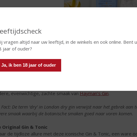
eeftijdscheck
ij vragen altijd naar uw leeftijd, in de winkels en ook online. Bent 
8 jaar of ouder?
renlange Ambacht
botanicals die aan de basis staan van
Hayman’s Gin
zijn afkomsti
Ja, ik ben 18 jaar of ouder
schillende mate gebruikt, afhankelijk van de gin-stijl. De 10 botani
everbes, korianderzaad, citroenschil, sinaasappelschil, engelwort
tmuskaat en iriswortel. Het juiste oliegehalte en de individuele ka
 de koperen pot stills die Hayman’s gebruikt tijdens het distillatie
dere, evenwichtige, zachte smaak van
Hayman’s Gin
.
 Fact: De term ‘dry’ in London dry gin verwijst naar het gebrek aan to
vere smaak waarbij de botanische smaken goed naar voren komen.
 Original Gin & Tonic
aar de tijdloze allure met deze iconische Gin & Tonic, een ware